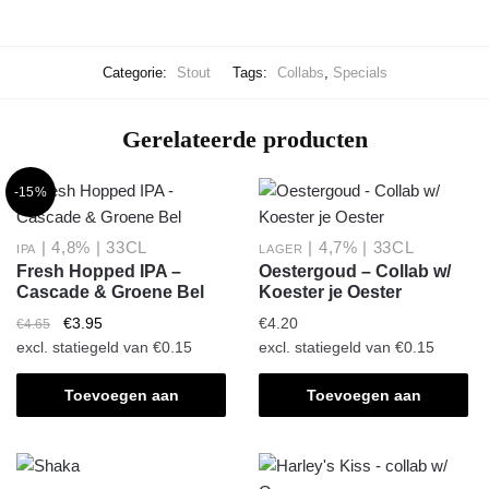
Categorie:
Stout
Tags:
Collabs
,
Specials
Gerelateerde producten
-15%
| 4,8% | 33CL
| 4,7% | 33CL
IPA
LAGER
Fresh Hopped IPA –
Oestergoud – Collab w/
Cascade & Groene Bel
Koester je Oester
Oorspronkelijke
Huidige
€
3.95
€
4.20
€
4.65
prijs
prijs
excl. statiegeld van
€
0.15
excl. statiegeld van
€
0.15
was:
is:
€4.65.
€3.95.
Toevoegen aan
Toevoegen aan
winkelwagen
winkelwagen