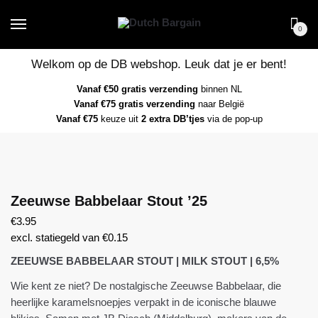
Skip
Skip
to
to
0
navigation
content
Welkom op de DB webshop. Leuk dat je er bent!
Vanaf €50 gratis verzending
binnen NL
Vanaf €75 gratis verzending
naar België
Vanaf €75
keuze uit
2 extra DB’tjes
via de pop-up
Zeeuwse Babbelaar Stout ’25
€
3.95
excl. statiegeld van
€
0.15
ZEEUWSE BABBELAAR STOUT | MILK STOUT | 6,5%
Wie kent ze niet? De nostalgische Zeeuwse Babbelaar, die
heerlijke karamelsnoepjes verpakt in de iconische blauwe