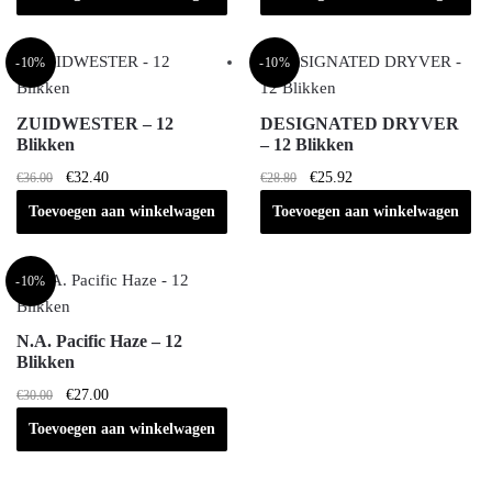
was:
is:
€26.67.
€20.00.
-10%
-10%
ZUIDWESTER – 12
DESIGNATED DRYVER
Blikken
– 12 Blikken
Oorspronkelijke
Huidige
Oorspronkelijke
Huidige
€
32.40
€
25.92
€
36.00
€
28.80
prijs
prijs
prijs
prijs
Toevoegen aan winkelwagen
Toevoegen aan winkelwagen
was:
is:
was:
is:
€36.00.
€32.40.
€28.80.
€25.92.
-10%
N.A. Pacific Haze – 12
Blikken
Oorspronkelijke
Huidige
€
27.00
€
30.00
prijs
prijs
Toevoegen aan winkelwagen
was:
is:
€30.00.
€27.00.