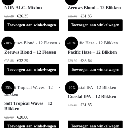
gekozen
NON ALC. Mixbox
Zeeuws Blond – 12 Blikken
worden
op
Oorspronkelijke
Huidige
Oorspronkelijke
Huidige
€
26.35
€
31.85
€
29.28
€
35.40
prijs
prijs
prijs
prijs
de
Toevoegen aan winkelwagen
Toevoegen aan winkelwagen
was:
is:
was:
is:
productpagina
€29.28.
€26.35.
€35.40.
€31.85.
-10%
-10%
Zeeuws Blond – 12 Flessen
Pacific Haze – 12 Blikken
Oorspronkelijke
Huidige
Oorspronkelijke
Huidige
€
32.29
€
35.64
€
35.88
€
39.60
prijs
prijs
prijs
prijs
Toevoegen aan winkelwagen
Toevoegen aan winkelwagen
was:
is:
was:
is:
€35.88.
€32.29.
€39.60.
€35.64.
-25%
-10%
Coastal IPA – 12 Blikken
Soft Tropical Waves – 12
Oorspronkelijke
Huidige
€
31.85
€
35.40
Blikken
prijs
prijs
Oorspronkelijke
Huidige
was:
is:
€
20.00
€
26.67
prijs
prijs
€35.40.
€31.85.
Toevoegen aan winkelwagen
Toevoegen aan winkelwagen