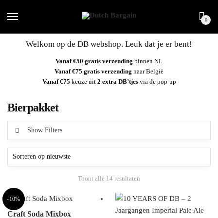
Skip
Skip
to
to
0
navigation
content
Welkom op de DB webshop. Leuk dat je er bent!
Vanaf €50 gratis verzending
binnen NL
Vanaf €75 gratis verzending
naar België
Vanaf €75
keuze uit
2 extra DB’tjes
via de pop-up
Bierpakket
Show Filters
Gesorteerd
Toont alle 14 resultaten
op
nieuwste
-10%
Craft Soda Mixbox