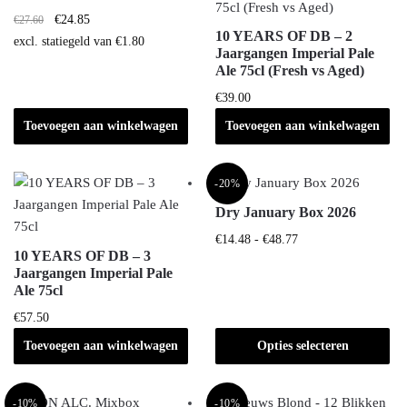
Oorspronkelijke
Huidige
€
24.85
€
27.60
10 YEARS OF DB – 2
prijs
prijs
excl. statiegeld van
€
1.80
Jaargangen Imperial Pale
was:
is:
Ale 75cl (Fresh vs Aged)
€27.60.
€24.85.
€
39.00
Toevoegen aan winkelwagen
Toevoegen aan winkelwagen
-20%
Dry January Box 2026
Prijsklasse:
Dit
€
14.48
-
€
48.77
10 YEARS OF DB – 3
€14.48
product
Jaargangen Imperial Pale
tot
heeft
Ale 75cl
€48.77
meerdere
€
57.50
variaties.
Toevoegen aan winkelwagen
Opties selecteren
Deze
optie
kan
-10%
-10%