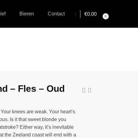
ief
Bieren
Contact
€
0.00
0
d – Fles – Oud
 Your knees are weak. Your heart’s
ious. Is it that sweet blonde you
atstroke? Either way, it’s inevitable
t the Zeeland coast will end with a