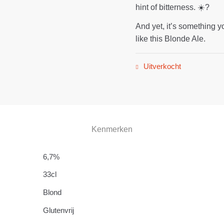
hint of bitterness. ☀️?
And yet, it’s something y
like this Blonde Ale.
Uitverkocht
Kenmerken
6,7%
33cl
Blond
Glutenvrij