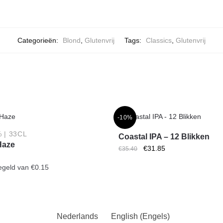
Categorieën:
Blond
,
Glutenvrij
Tags:
Classics
,
Glutenvrij
-10%
% | 33CL
Coastal IPA – 12 Blikken
Haze
Oorspronkelijke
Huidige
€
31.85
€
35.40
prijs
prijs
iegeld van
€
0.15
was:
is:
€35.40.
€31.85.
Nederlands
English
(
Engels
)