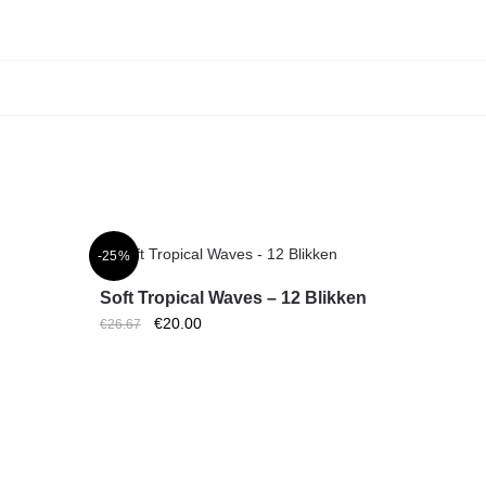
-25%
Soft Tropical Waves – 12 Blikken
Oorspronkelijke
Huidige
€
20.00
€
26.67
prijs
prijs
was:
is:
€26.67.
€20.00.