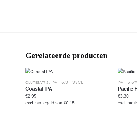
Gerelateerde producten
,
| 5,8 | 33CL
| 6,5
GLUTENVRIJ
IPA
IPA
Coastal IPA
Pacific 
€
2.95
€
3.30
excl. statiegeld van
€
0.15
excl. stat