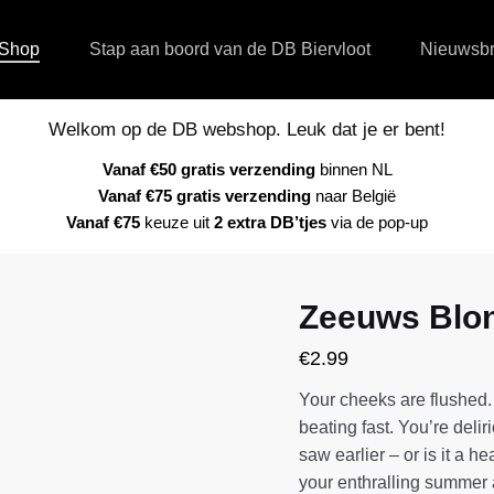
Shop
Stap aan boord van de DB Biervloot
Nieuwsbr
Welkom op de DB webshop. Leuk dat je er bent!
Vanaf €50 gratis verzending
binnen NL
Vanaf €75 gratis verzending
naar België
Vanaf €75
keuze uit
2 extra DB’tjes
via de pop-up
Zeeuws Blon
€
2.99
Your cheeks are flushed.
beating fast. You’re delir
saw earlier – or is it a he
your enthralling summer a