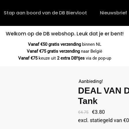
Stap aan boord van de DB Biervloot
Nieuwsbrief
Welkom op de DB webshop. Leuk dat je er bent!
Vanaf €50 gratis verzending
binnen NL
Vanaf €75 gratis verzending
naar België
Vanaf €75
keuze uit
2 extra DB’tjes
via de pop-up
Aanbieding!
DEAL VAN D
Tank
Oorspronkelijke
Huidige
€
3.80
€
4.75
prijs
prijs
excl. statiegeld van
€
0
was:
is: