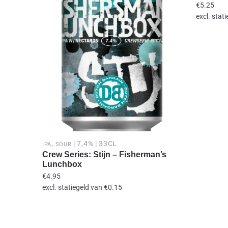
€
5.25
excl. stat
,
| 7,4% | 33CL
IPA
SOUR
Crew Series: Stijn – Fisherman’s
Lunchbox
€
4.95
excl. statiegeld van
€
0.15