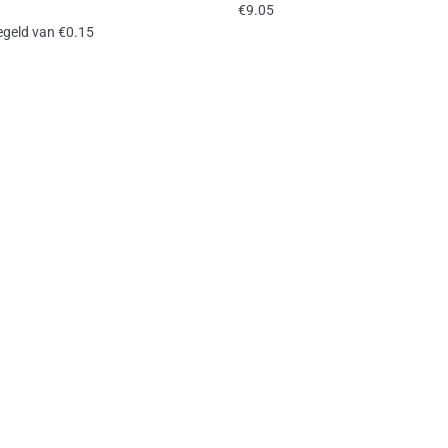
€
9.05
iegeld van
€
0.15