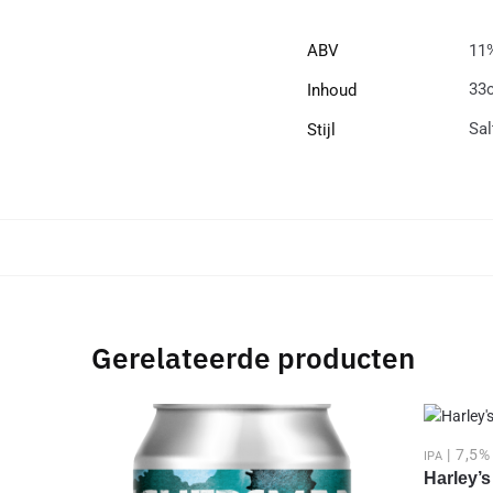
ABV
11
33c
Inhoud
Sal
Stijl
Gerelateerde producten
| 7,5%
IPA
Harley’s