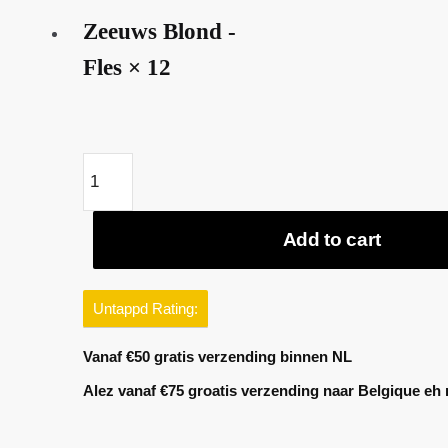
was:
is:
Zeeuws Blond -
€35.88.
€32.29.
Fles × 12
Zeeuws
Blond
-
Add to cart
12
Flessen
quantity
Untappd Rating:
Vanaf €50 gratis verzending binnen NL
Alez vanaf €75 groatis verzending naar Belgique e